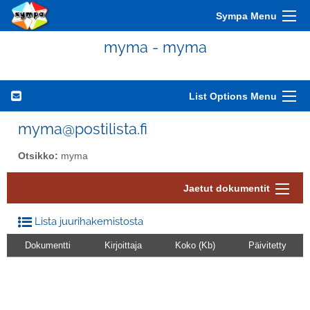
Sympa Menu
myma - myma
List Options Menu
myma@postilista.fi
Otsikko:
myma
Jaetut dokumentit
Lista juurihakemistosta
Dokumentti
Kirjoittaja
Koko (Kb)
Päivitetty